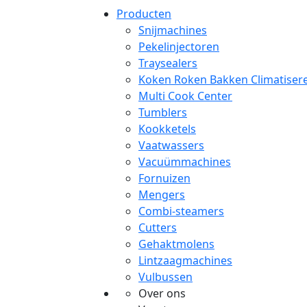
Producten
Snijmachines
Pekelinjectoren
Traysealers
Koken Roken Bakken Climatiser
Multi Cook Center
Tumblers
Kookketels
Vaatwassers
Vacuümmachines
Fornuizen
Mengers
Combi-steamers
Cutters
Gehaktmolens
Lintzaagmachines
Vulbussen
Over ons