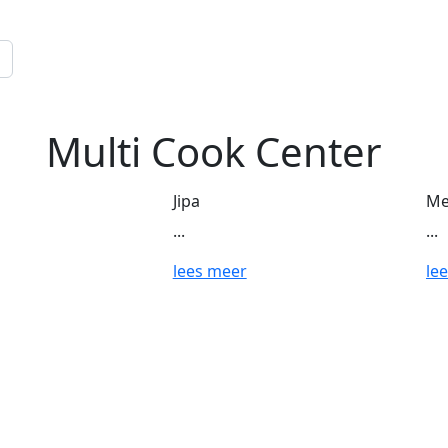
Multi Cook Center
Jipa
Me
...
...
lees meer
le