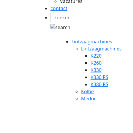
Vacatures
contact
Lintzaagmachines
Lintzaagmachines
K220
K260
K330
K330 RS
K380 RS
Kolbe
Medoc