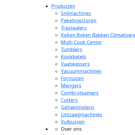
Producten
Snijmachines
Pekelinjectoren
Traysealers
Koken Roken Bakken Climatiser
Multi Cook Center
Tumblers
Kookketels
Vaatwassers
Vacuümmachines
Fornuizen
Mengers
Combi-steamers
Cutters
Gehaktmolens
Lintzaagmachines
Vulbussen
Over ons