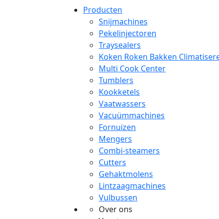
Producten
Snijmachines
Pekelinjectoren
Traysealers
Koken Roken Bakken Climatiser
Multi Cook Center
Tumblers
Kookketels
Vaatwassers
Vacuümmachines
Fornuizen
Mengers
Combi-steamers
Cutters
Gehaktmolens
Lintzaagmachines
Vulbussen
Over ons