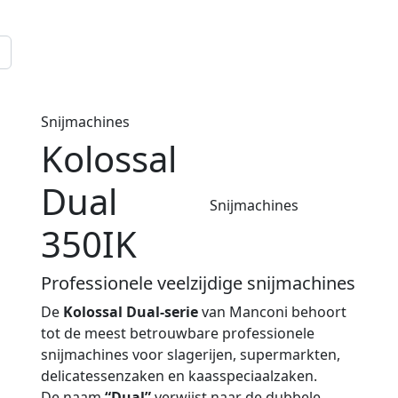
Snijmachines
Kolossal
Dual
Snijmachines
350IK
Professionele veelzijdige snijmachines
De
Kolossal Dual-serie
van Manconi behoort
tot de meest betrouwbare professionele
snijmachines voor slagerijen, supermarkten,
delicatessenzaken en kaasspeciaalzaken.
De naam
“Dual”
verwijst naar de dubbele