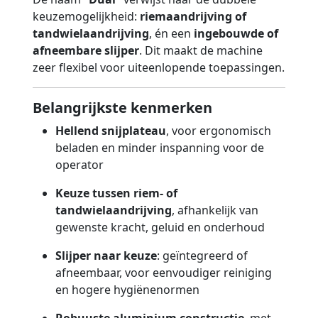
keuzemogelijkheid:
riemaandrijving of
tandwielaandrijving
, én een
ingebouwde of
afneembare slijper
. Dit maakt de machine
zeer flexibel voor uiteenlopende toepassingen.
Belangrijkste kenmerken
Hellend snijplateau
, voor ergonomisch
beladen en minder inspanning voor de
operator
Keuze tussen riem- of
tandwielaandrijving
, afhankelijk van
gewenste kracht, geluid en onderhoud
Slijper naar keuze
: geïntegreerd of
afneembaar, voor eenvoudiger reiniging
en hogere hygiënenormen
Robuuste aluminium constructie
, met